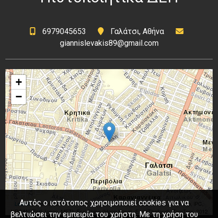
6979045653
Γαλάτσι, Αθήνα
giannislevakis89@gmail.com
+
−
Αυτός ο ιστότοπος χρησιμοποιεί cookies για να
Leaflet
| Tiles © Esri — Source: Esri, DeLorme, NAVTEQ, USGS, Intermap, iPC,
NRCAN, Esri Japan, METI, Esri China (Hong Kong), Esri (Thailand), TomTom, 2012
βελτιώσει την εμπειρία του χρήστη. Με τη χρήση του